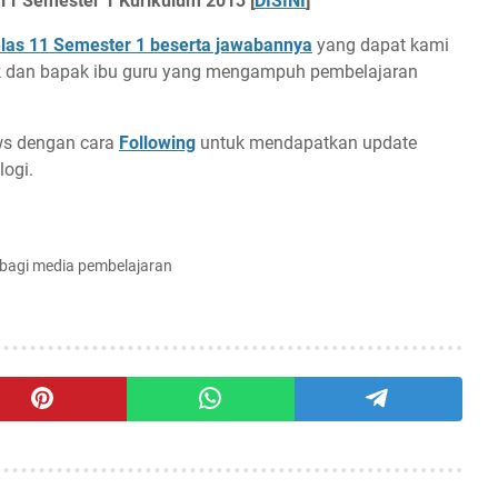
 11 Semester 1 Kurikulum 2013 [
DISINI
]
elas 11 Semester 1 beserta jawabannya
yang dapat kami
ik dan bapak ibu guru yang mengampuh pembelajaran
ews dengan cara
Following
untuk mendapatkan update
logi.
rbagi media pembelajaran