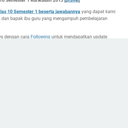
 10 Semester 1 Kurikulum 2013 [
DISINI
]
elas 10 Semester 1 beserta jawabannya
yang dapat kami
ik dan bapak ibu guru yang mengampuh pembelajaran
ews dengan cara
Following
untuk mendapatkan update
logi.
rbagi media pembelajaran