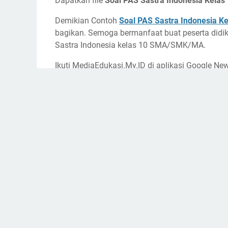
Dapatkan file
Soal PAS Sastra Indonesia Kelas
Demikian Contoh
Soal PAS Sastra Indonesia K
bagikan. Semoga bermanfaat buat peserta did
Sastra Indonesia kelas 10 SMA/SMK/MA.
Ikuti MediaEdukasi.My.ID di aplikasi Google N
terbaru seputar informasi Pendidikan dan Tekno
Administrator
Media Pendidikan Indonesia | Tempat be
Berbagi
Anda mungkin menyukai postingan ini