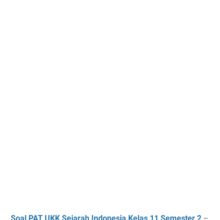
Soal PAT UKK Sejarah Indonesia Kelas 11 Semester 2
–