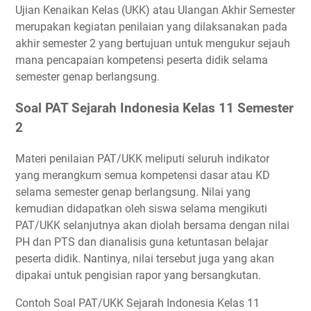
Kisi-Kisi Soal UKK Sejarah Indonesia Kelas 11 Semester 2
Ujian Kenaikan Kelas (UKK) atau Ulangan Akhir Semester
Download Soal PAT Sejarah Indonesia Kelas 11 Semester 2
merupakan kegiatan penilaian yang dilaksanakan pada
dan Kunci Jawaban
akhir semester 2 yang bertujuan untuk mengukur sejauh
mana pencapaian kompetensi peserta didik selama
semester genap berlangsung.
Soal PAT Sejarah Indonesia Kelas 11 Semester
2
Materi penilaian PAT/UKK meliputi seluruh indikator
yang merangkum semua kompetensi dasar atau KD
selama semester genap berlangsung. Nilai yang
kemudian didapatkan oleh siswa selama mengikuti
PAT/UKK selanjutnya akan diolah bersama dengan nilai
PH dan PTS dan dianalisis guna ketuntasan belajar
peserta didik. Nantinya, nilai tersebut juga yang akan
dipakai untuk pengisian rapor yang bersangkutan.
Contoh Soal PAT/UKK Sejarah Indonesia Kelas 11