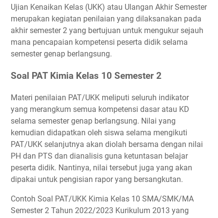
Kisi-Kisi Soal UKK Kimia Kelas 10 Semester 2
Ujian Kenaikan Kelas (UKK) atau Ulangan Akhir Semester
Download Soal PAT Kimia Kelas 10 Semester 2 dan Kunci
merupakan kegiatan penilaian yang dilaksanakan pada
Jawaban
akhir semester 2 yang bertujuan untuk mengukur sejauh
mana pencapaian kompetensi peserta didik selama
semester genap berlangsung.
Soal PAT Kimia Kelas 10 Semester 2
Materi penilaian PAT/UKK meliputi seluruh indikator
yang merangkum semua kompetensi dasar atau KD
selama semester genap berlangsung. Nilai yang
kemudian didapatkan oleh siswa selama mengikuti
PAT/UKK selanjutnya akan diolah bersama dengan nilai
PH dan PTS dan dianalisis guna ketuntasan belajar
peserta didik. Nantinya, nilai tersebut juga yang akan
dipakai untuk pengisian rapor yang bersangkutan.
Contoh Soal PAT/UKK Kimia Kelas 10 SMA/SMK/MA
Semester 2 Tahun 2022/2023 Kurikulum 2013 yang