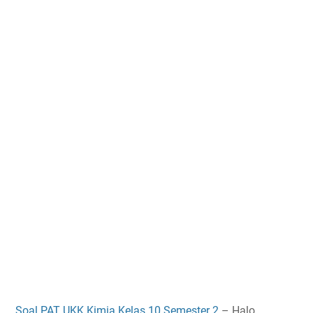
Soal PAT UKK Kimia Kelas 10 Semester 2
– Halo