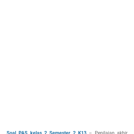
Soal PAS kelas 2 Semester 2 K13
– Penilaian akhir