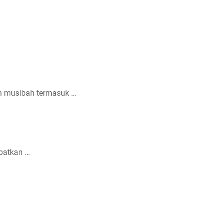
n musibah termasuk …
batkan …