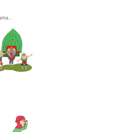
rnama…