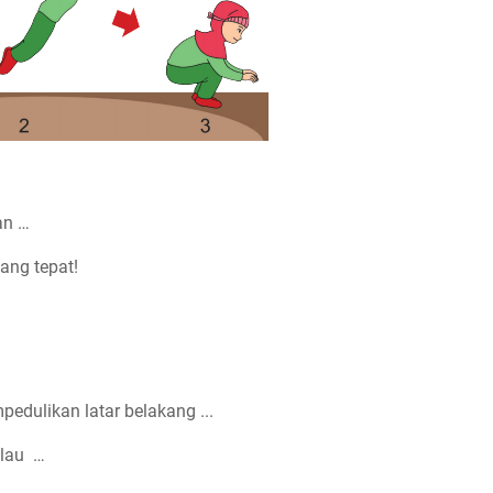
an …
ang tepat!
edulikan latar belakang ...
alau …