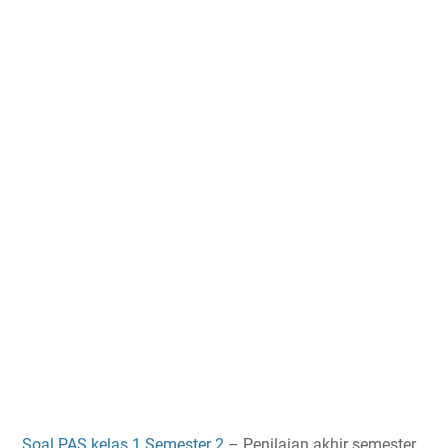
Soal PAS kelas 1 Semester 2
– Penilaian akhir semester